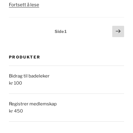
«Alle
Fortsett å lese
med
eiendom
på
Innleggnavigasjon
Nest
Side
1
Fagerstrand
side
kan
nå
bli
PRODUKTER
medlem
av
Fagerstrand
Bidrag til badeleker
Vel»
kr
100
Registrer medlemskap
kr
450