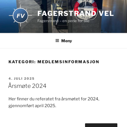
Gå
til
FAGERSTRAND VEL
innhold
Fagerstrand – en perle for alle
Meny
KATEGORI:
MEDLEMSINFORMASJON
PUBLISERT
4. JULI 2025
Årsmøte 2024
Her finner du referatet fra årsmøtet for 2024,
gjennomført april 2025.