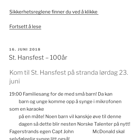
Sikkerhetsreglene finner du ved å klikke
«Vannleker
Fortsett å lese
på
stranda»
PUBLISERT
16. JUNI 2018
St. Hansfest – 100år
Kom til St. Hansfest på stranda lørdag 23.
juni
19:00 Familiesang for de med små barn! Da kan
barn og unge komme opp å synge i mikrofonen
som en karaoke
på en måte! Noen barn vil kanskje øve til denne
dagen så dette blir nesten Norske Talenter på nytt!
Fagerstrands egen Capt John McDonald skal
selvfølgelig synge litt også!