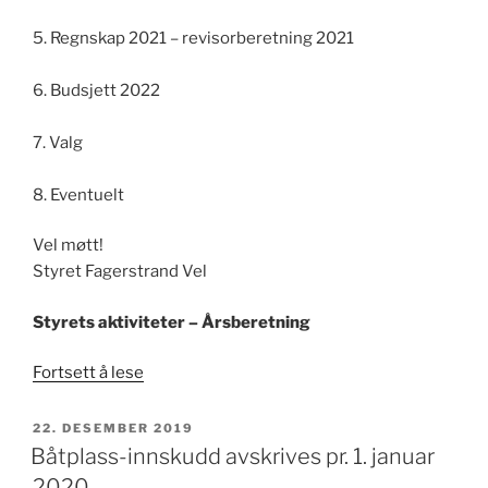
5. Regnskap 2021 – revisorberetning 2021
6. Budsjett 2022
7. Valg
8. Eventuelt
Vel møtt!
Styret Fagerstrand Vel
Styrets aktiviteter – Årsberetning
«Årsmøte
Fortsett å lese
i
Fagerstrand
PUBLISERT
22. DESEMBER 2019
Vel
Båtplass-innskudd avskrives pr. 1. januar
2022»
2020