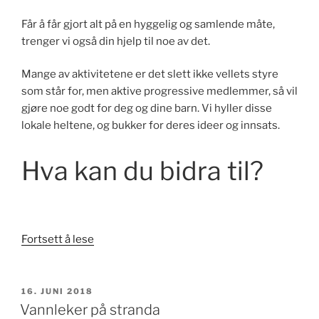
Får å får gjort alt på en hyggelig og samlende måte,
trenger vi også din hjelp til noe av det.
Mange av aktivitetene er det slett ikke vellets styre
som står for, men aktive progressive medlemmer, så vil
gjøre noe godt for deg og dine barn. Vi hyller disse
lokale heltene, og bukker for deres ideer og innsats.
Hva kan du bidra til?
«Bli
Fortsett å lese
en
del
av
PUBLISERT
16. JUNI 2018
dugnadsgruppen»
Vannleker på stranda