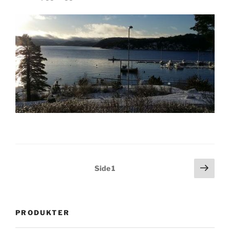
Innleggnavigasjon
Nest
Side
1
side
PRODUKTER