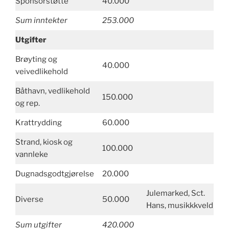
Sponsorstøtte
40.000
Sum inntekter
253.000
Utgifter
Brøyting og
40.000
veivedlikehold
Båthavn, vedlikehold
150.000
og rep.
Krattrydding
60.000
Strand, kiosk og
100.000
vannleke
Dugnadsgodtgjørelse
20.000
Julemarked, Sct.
Diverse
50.000
Hans, musikkkveld
Sum utgifter
420.000