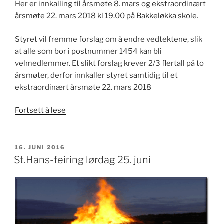
Her er innkalling til årsmøte 8. mars og ekstraordinært
årsmøte 22. mars 2018 kl 19.00 på Bakkeløkka skole.
Styret vil fremme forslag om å endre vedtektene, slik
at alle som bor i postnummer 1454 kan bli
velmedlemmer. Et slikt forslag krever 2/3 flertall på to
årsmøter, derfor innkaller styret samtidig til et
ekstraordinært årsmøte 22. mars 2018
«Årsmøte
Fortsett å lese
8.
mars
2018
PUBLISERT
16. JUNI 2016
kl.
St.Hans-feiring lørdag 25. juni
19.00»