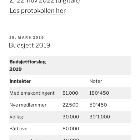
2.-22. nov 2022 (digitalt)
Les protokollen her
PUBLISERT
19. MARS 2019
Budsjett 2019
Budsjettforslag
2019
Inntekter
Noter
Medlemskontingent
81.000
180*450
Nye medlemmer
22.500
50*450
Veilag
30.000
30*1.000
Båthavn
80.000