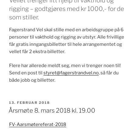
Vellet trenger litt hjelp til vakthold og
rigging – godtgjøres med kr 1000,- for de
som stiller.
Fagerstrand Vel skal stille med en arbeidsgruppe på 6
personer til vakthold og rigging av utstyr. Alle frivillige
får gratis inngangsbilletter til hele arrangementet og
vellet får 2 ekstra billetter.
Flere har allerede meldt seg, men vi trenger noen til!
Send en post til
styret@fagerstrandvel.no
, så får du
både jobb og billetter.
PUBLISERT
13. FEBRUAR 2018
Årsmøte 8. mars 2018 kl. 19.00
FV-Aarsmøtereferat-2018