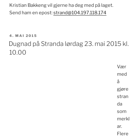
Kristian Bakkeng vil gjerne ha deg med på laget.
Send ham en epost:
strand@104.197.118.174
PUBLISERT
4. MAI 2015
Dugnad på Stranda lørdag 23. mai 2015 kl.
10.00
Vær
med
å
gjøre
stran
da
som
merkl
ar.
Flere