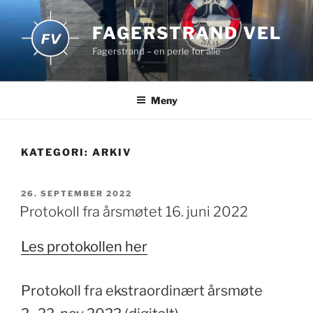
Gå
til
FAGERSTRAND VEL
innhold
Fagerstrand – en perle for alle
Meny
KATEGORI:
ARKIV
PUBLISERT
26. SEPTEMBER 2022
Protokoll fra årsmøtet 16. juni 2022
Les protokollen her
Protokoll fra ekstraordinært årsmøte