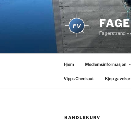
Gå
til
innhold
FAGE
Fagerstrand – e
Hjem
Medlemsinformasjon
Vipps Checkout
Kjøp gavekor
HANDLEKURV